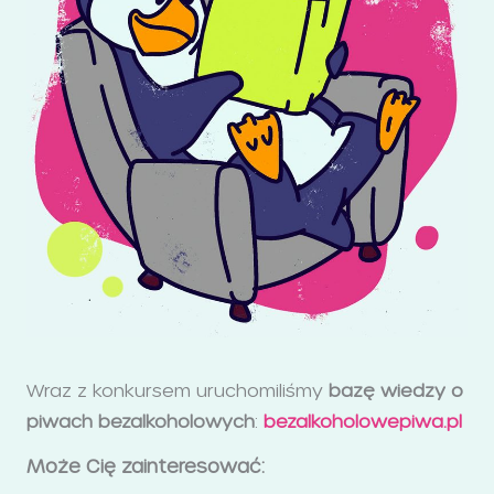
Wraz z konkursem uruchomiliśmy
bazę wiedzy o
piwach bezalkoholowych
:
bezalkoholowepiwa.pl
Może Cię zainteresować: