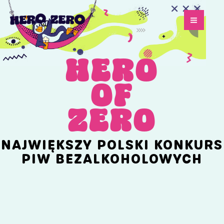
Przejdź
do
treści
HERO
OF
ZERO
NAJWIĘKSZY POLSKI KONKURS
PIW BEZALKOHOLOWYCH