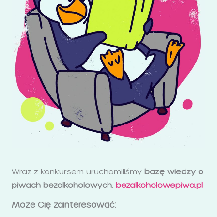
Wraz z konkursem uruchomiliśmy
bazę wiedzy o
piwach bezalkoholowych
:
bezalkoholowepiwa.pl
Może Cię zainteresować: