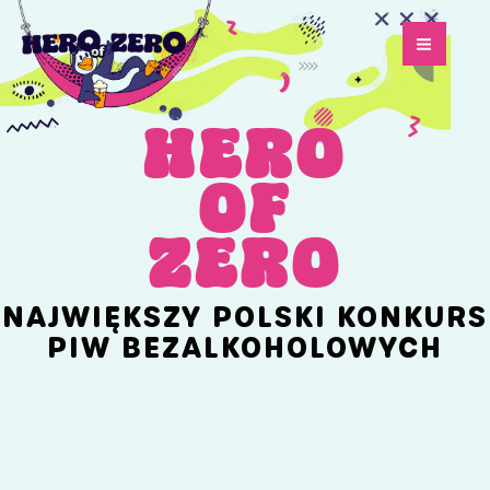
Przejdź
do
treści
HERO
OF
ZERO
NAJWIĘKSZY POLSKI KONKURS
PIW BEZALKOHOLOWYCH