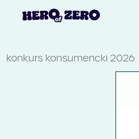
Przejdź
do
treści
konkurs konsumencki 2026